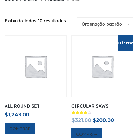
Exibindo todos 10 resultados
Ordenação padrão
Oferta!
ALL ROUND SET
CIRCULAR SAWS
$
1,243.00
Avaliação
Original
Current
$
321.00
$
200.00
4.00
de 5
price
price
COMPRAR
COMPRAR
was:
is: