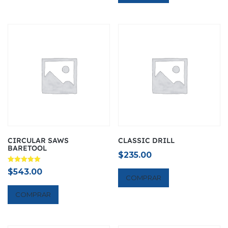
$321.00.
$200.00.
CIRCULAR SAWS
CLASSIC DRILL
BARETOOL
$
235.00
Avaliação
$
543.00
5.00
COMPRAR
de 5
COMPRAR