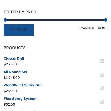
FILTER BY PRICE
Pr
Pr
Preço:
$10
—
$1,250
FILTRAR
mí
m
PRODUCTS
Classic Drill
$
235.00
All Round Set
$
1,243.00
WoodPaint Spray Gun
$
235.00
Fine Spray System
$
52.00