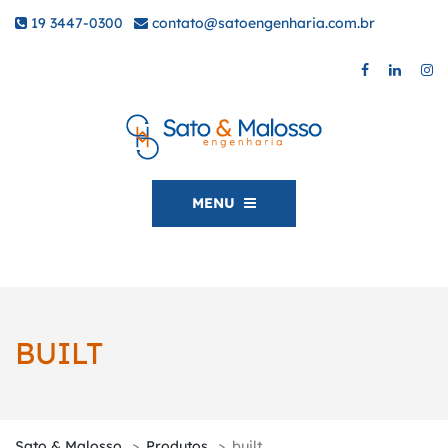
19 3447-0300
|
contato@satoengenharia.com.br
MENU
BUILT
Sato & Malosso
>
Produtos
>
built