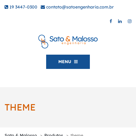
19 3447-0300
|
contato@satoengenharia.com.br
MENU
THEME
Sato & Malosso
>
Produtos
>
theme