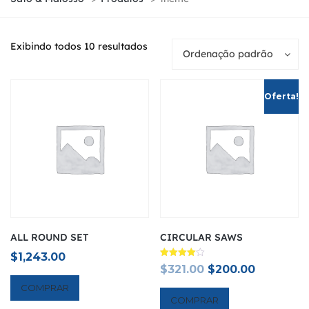
Exibindo todos 10 resultados
Ordenação padrão
Oferta!
ALL ROUND SET
CIRCULAR SAWS
$
1,243.00
Avaliação
Original
Current
$
321.00
$
200.00
4.00
de 5
price
price
COMPRAR
COMPRAR
was:
is: