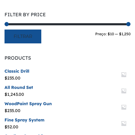
FILTER BY PRICE
Pr
Pr
Preço:
$10
—
$1,250
FILTRAR
mí
m
PRODUCTS
Classic Drill
$
235.00
All Round Set
$
1,243.00
WoodPaint Spray Gun
$
235.00
Fine Spray System
$
52.00