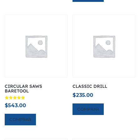
$321.00.
$200.00.
CIRCULAR SAWS
CLASSIC DRILL
BARETOOL
$
235.00
Avaliação
$
543.00
5.00
COMPRAR
de 5
COMPRAR